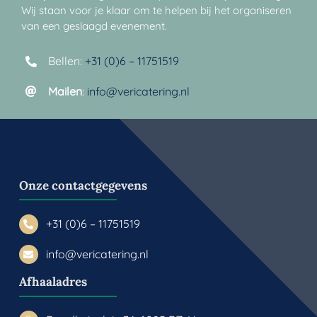
Wij staan voor je klaar om te helpen bij het organiseren
van een geslaagd evenement.
Bellen:
+31 (0)6 – 11751519
Mailen
:
info@vericatering.nl
Onze contactgegevens
+31 (0)6 – 11751519
info@vericatering.nl
Afhaaladres