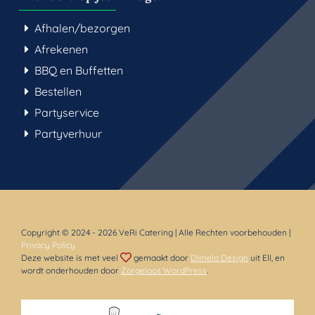
Afhalen/bezorgen
Afrekenen
BBQ en Buffetten
Bestellen
Partyservice
Partyverhuur
Copyright © 2024
- 2026 VeRi Catering | Alle Rechten voorbehouden |
Privacy Policy
Deze website is met veel
gemaakt door
Dímelo Design
uit Ell, en
wordt onderhouden door
Zorgeloos WordPress
.