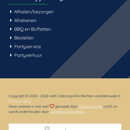
Afhalen/bezorgen
Afrekenen
BBQ en Buffetten
Bestellen
Partyservice
Partyverhuur
Copyright © 2024
- 2026 VeRi Catering | Alle Rechten voorbehouden |
Privacy Policy
Deze website is met veel
gemaakt door
Dímelo Design
uit Ell, en
wordt onderhouden door
Zorgeloos WordPress
.