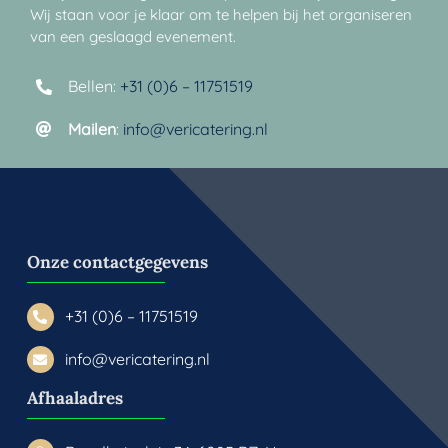
Wij staan voor je klaar om te helpen bij het organiseren
van een geslaagd evenement.
Bellen:
+31 (0)6 – 11751519
Mailen
:
info@vericatering.nl
Onze contactgegevens
+31 (0)6 – 11751519
info@vericatering.nl
Afhaaladres