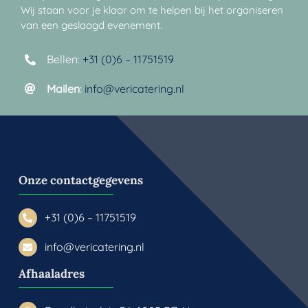
Wij staan voor je klaar om te helpen bij het organiseren
van een geslaagd evenement.
Bellen:
+31 (0)6 – 11751519
Mailen
:
info@vericatering.nl
Onze contactgegevens
+31 (0)6 – 11751519
info@vericatering.nl
Afhaaladres