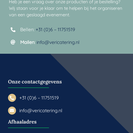
Heb je een vraag over onze producten of je bestelling?
Wij staan voor je klaar om te helpen bij het organiseren
van een geslaagd evenement.
Bellen:
+31 (0)6 – 11751519
Mailen
:
info@vericatering.nl
Onze contactgegevens
+31 (0)6 – 11751519
info@vericatering.nl
Afhaaladres