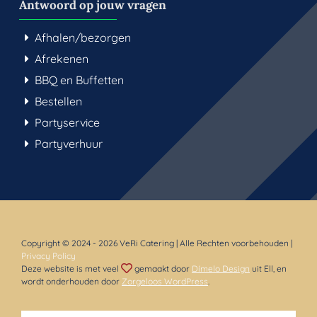
Antwoord op jouw vragen
Afhalen/bezorgen
Afrekenen
BBQ en Buffetten
Bestellen
Partyservice
Partyverhuur
Copyright © 2024
- 2026 VeRi Catering | Alle Rechten voorbehouden |
Privacy Policy
Deze website is met veel
gemaakt door
Dímelo Design
uit Ell, en
wordt onderhouden door
Zorgeloos WordPress
.