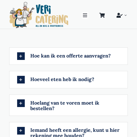
Ga
naar
inhoud
Toggle
Navigatie
Home
TIP!
BBQ Pakketten
Hoe kan ik een offerte aanvragen?
Buffetten
Hoeveel eten heb ik nodig?
PartyService
Hoelang van te voren moet ik
bestellen?
PartyVerhuur
Hoe werkt ‘t
Iemand heeft een allergie, kunt u hier
rekening mee houden?