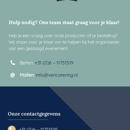
Hulp nodig? Ons team staat graag voor je klaar!
Heb je een vraag over onze producten of je bestelling?
Wij staan voor je klaar om te helpen bij het organiseren
van een geslaagd evenement.
Bellen:
+31 (0)6 – 11751519
Mailen
:
info@vericatering.nl
Onze contactgegevens
+31 (0)6 – 11751519