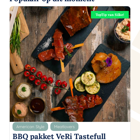
TopTip van Silke!
American Style
,
Meatlovers
BBQ pakket VeRi Tastefull