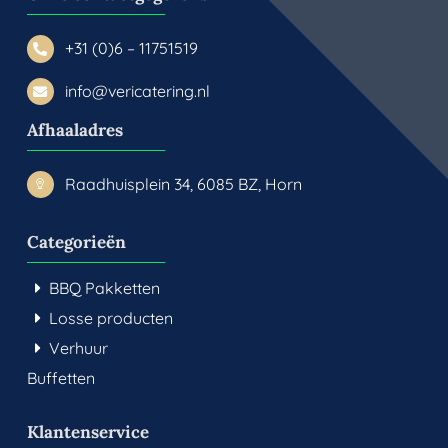
+31 (0)6 – 11751519
info@vericatering.nl
Afhaaladres
Raadhuisplein 34, 6085 BZ, Horn
Categorieën
BBQ Pakketten
Losse producten
Verhuur
Buffetten
Klantenservice