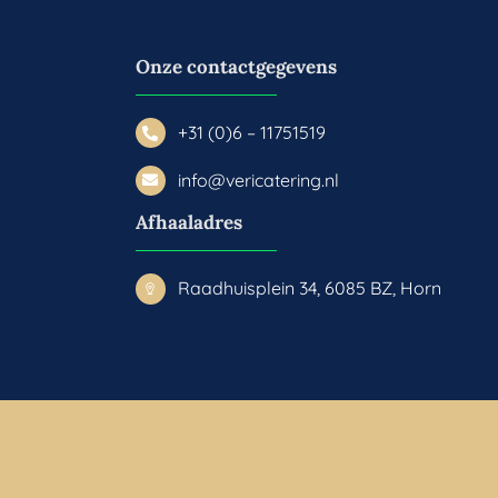
Onze contactgegevens
+31 (0)6 – 11751519
info@vericatering.nl
Afhaaladres
Raadhuisplein 34, 6085 BZ, Horn