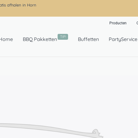
atis afhalen in Horn
Producten
TIP!
Home
BBQ Pakketten
Buffetten
PartyService