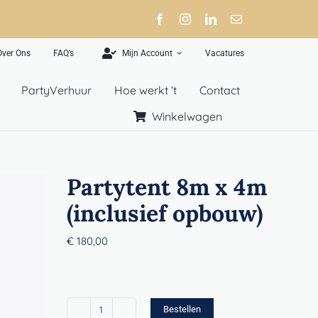
Over Ons
FAQ’s
Mijn Account
Vacatures
PartyVerhuur
Hoe werkt ‘t
Contact
Winkelwagen
Partytent 8m x 4m
(inclusief opbouw)
€
180,00
Bestellen
Partytent