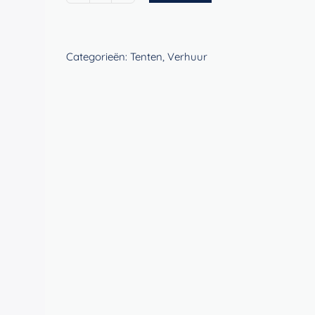
8m
x
4m
Categorieën:
Tenten
,
Verhuur
(inclusief
opbouw)
aantal