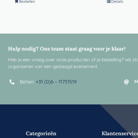
Bestellen
Details
Hulp nodig? Ons team staat graag voor je klaar!
Heb je een vraag over onze producten of je bestelling? Wij sta
organiseren van een geslaagd evenement.
Bellen:
+31 (0)6 – 11751519
M
Categorieën
Klantenservic