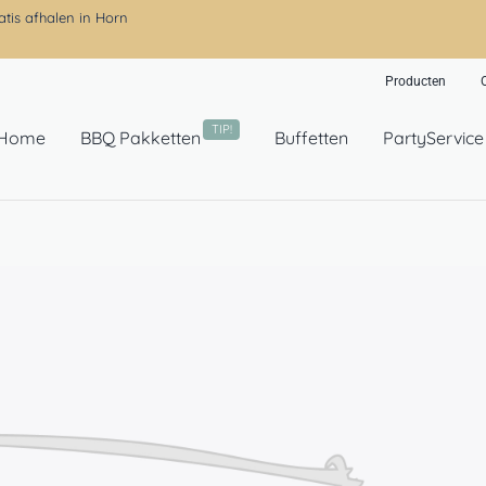
atis afhalen in Horn
Producten
TIP!
Home
BBQ Pakketten
Buffetten
PartyService