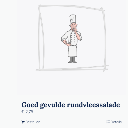
Goed gevulde rundvleessalade
€
2,75
Bestellen
Details