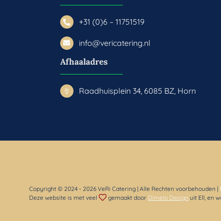
+31 (0)6 – 11751519
info@vericatering.nl
Afhaaladres
Raadhuisplein 34, 6085 BZ, Horn
Copyright © 2024
- 2026 VeRi Catering | Alle Rechten voorbehouden |
Deze website is met veel
gemaakt door
Dímelo Design
uit Ell, en