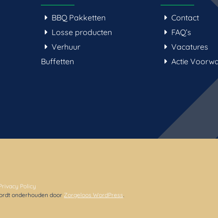
BBQ Pakketten
Contact
Losse producten
FAQ’s
Verhuur
Vacatures
Buffetten
Actie Voorw
Privacy Policy
 wordt onderhouden door
Zorgeloos WordPress
.