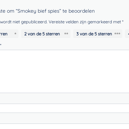
te om “Smokey bief spies” te beoordelen
wordt niet gepubliceerd.
Vereiste velden zijn gemarkeerd met
*
rren
2 van de 5 sterren
3 van de 5 sterren
*