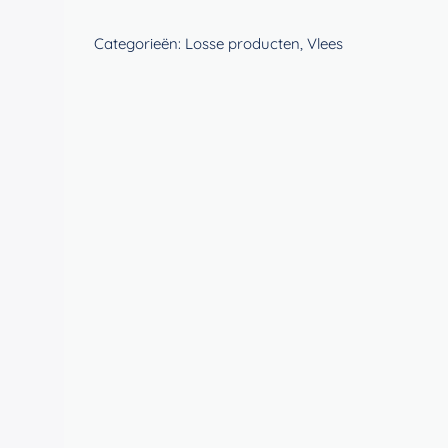
spies
aantal
Categorieën:
Losse producten
,
Vlees