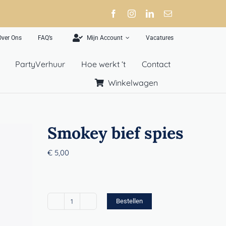
Over Ons
FAQ’s
Mijn Account
Vacatures
PartyVerhuur
Hoe werkt ‘t
Contact
Winkelwagen
Smokey bief spies
€
5,00
Bestellen
Smokey
bief