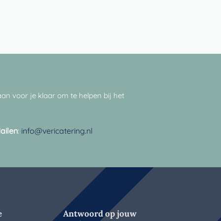
an voor je klaar om te helpen bij het
ailen
:
info@vericatering.nl
e
Antwoord op jouw