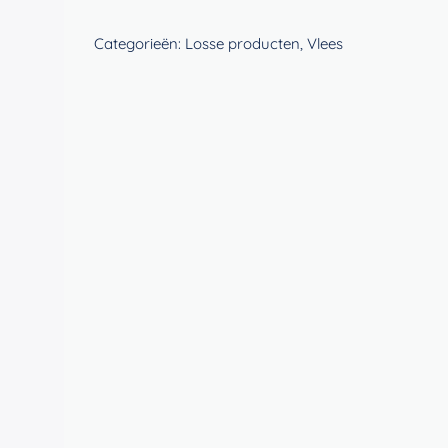
worst
aantal
Categorieën:
Losse producten
,
Vlees