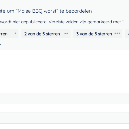
te om “Malse BBQ worst” te beoordelen
wordt niet gepubliceerd.
Vereiste velden zijn gemarkeerd met
*
rren
2 van de 5 sterren
3 van de 5 sterren
*