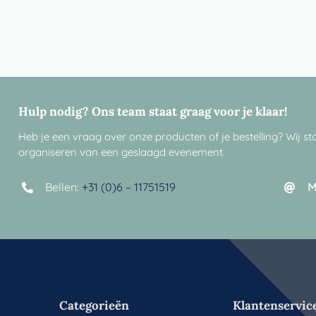
Hulp nodig? Ons team staat graag voor je klaar!
Heb je een vraag over onze producten of je bestelling? Wij sta
organiseren van een geslaagd evenement.
Bellen:
+31 (0)6 – 11751519
M
Categorieën
Klantenservic