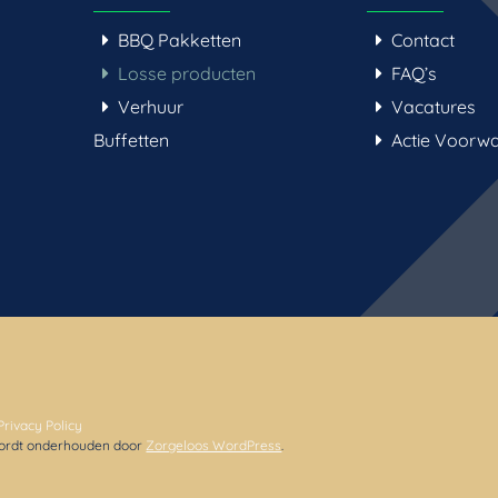
BBQ Pakketten
Contact
Losse producten
FAQ’s
Verhuur
Vacatures
Buffetten
Actie Voorw
Privacy Policy
 wordt onderhouden door
Zorgeloos WordPress
.