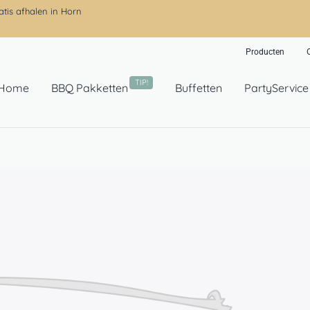
atis afhalen in Horn
Producten
TIP!
Home
BBQ Pakketten
Buffetten
PartyService