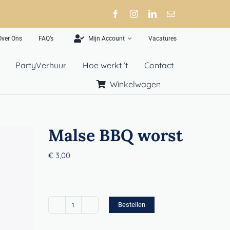
Over Ons
FAQ’s
Mijn Account
Vacatures
PartyVerhuur
Hoe werkt ‘t
Contact
Winkelwagen
Malse BBQ worst
€
3,00
Bestellen
Malse
BBQ