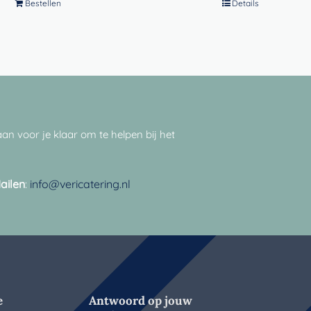
Bestellen
Details
an voor je klaar om te helpen bij het
ailen
:
info@vericatering.nl
e
Antwoord op jouw