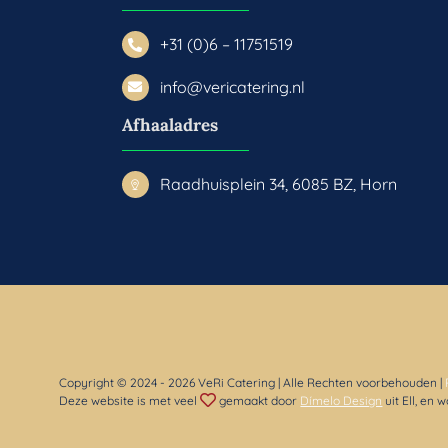
+31 (0)6 – 11751519
info@vericatering.nl
Afhaaladres
Raadhuisplein 34, 6085 BZ, Horn
Copyright © 2024
- 2026 VeRi Catering | Alle Rechten voorbehouden |
Deze website is met veel
gemaakt door
Dímelo Design
uit Ell, en