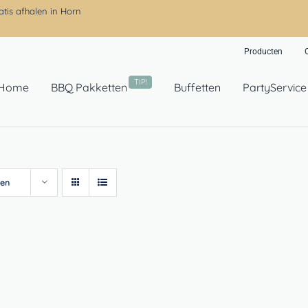
atis afhalen in Horn
Producten
TIP!
Home
BBQ Pakketten
Buffetten
PartyService
ten