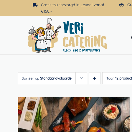
Ga
Gratis thuisbezorgd in Leudal vanaf
Gr
naar
€150,-
inhoud
Sorteer op
Standaardvolgorde
Toon
12 produc