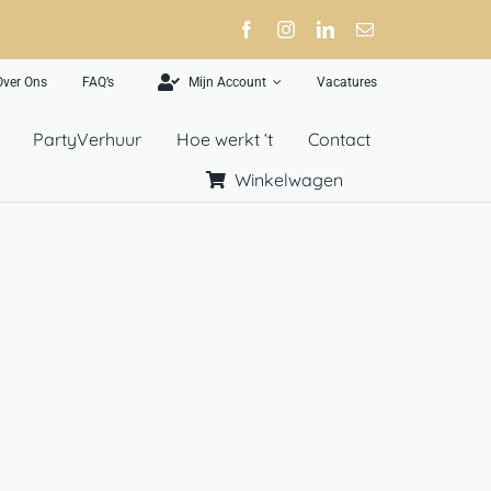
Over Ons
FAQ’s
Mijn Account
Vacatures
PartyVerhuur
Hoe werkt ‘t
Contact
Winkelwagen