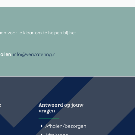
an voor je klaar om te helpen bij het
ailen
:
info@vericatering.nl
e
Antwoord op jouw
vragen
Afhalen/bezorgen
Afrekenen