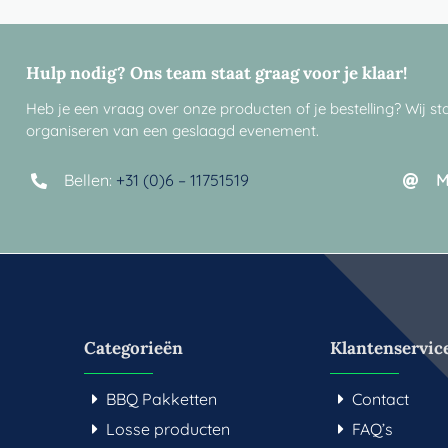
Hulp nodig? Ons team staat graag voor je klaar!
Heb je een vraag over onze producten of je bestelling? Wij sta
organiseren van een geslaagd evenement.
Bellen:
+31 (0)6 – 11751519
M
Categorieën
Klantenservic
BBQ Pakketten
Contact
Losse producten
FAQ’s