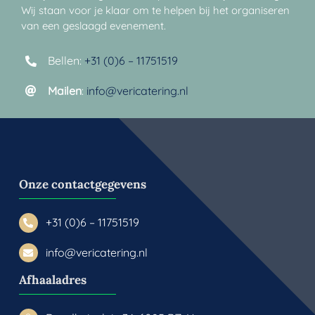
Wij staan voor je klaar om te helpen bij het organiseren
van een geslaagd evenement.
Bellen:
+31 (0)6 – 11751519
Mailen
:
info@vericatering.nl
Onze contactgegevens
+31 (0)6 – 11751519
info@vericatering.nl
Afhaaladres