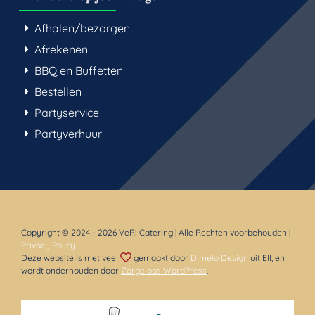
Afhalen/bezorgen
Afrekenen
BBQ en Buffetten
Bestellen
Partyservice
Partyverhuur
Copyright © 2024
- 2026 VeRi Catering | Alle Rechten voorbehouden |
Privacy Policy
Deze website is met veel
gemaakt door
Dímelo Design
uit Ell, en
wordt onderhouden door
Zorgeloos WordPress
.