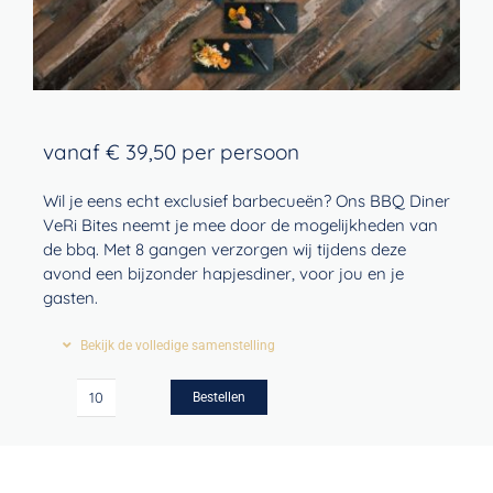
Contact
Winkelwagen
vanaf
€
39,50
per persoon
Wil je eens echt exclusief barbecueën? Ons BBQ Diner
VeRi Bites neemt je mee door de mogelijkheden van
de bbq. Met 8 gangen verzorgen wij tijdens deze
avond een bijzonder hapjesdiner, voor jou en je
gasten.
Bekijk de volledige samenstelling
Bestellen
BBQ
diner
VeRi
Bites