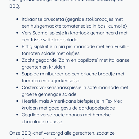
BBQ.
Italiaanse bruscetta (gegrilde stokbroodjes met
een huisgemaakte tomatensalsa in basilicumolie)
Vers Scampi spiesje in knoflook gemarineerd met
een frisse witte koolsalade
Pittig kipkluifje in piri piri marinade met een Fusilli –
tomaten salade met olijfjes
Zacht gegaarde ‘Zalm en papillotte’ met Italiaanse
groenten en kruiden
Sappige miniburger op een brioche broodje met
tomaten en augurkensalsa
Oosters varkenshaasspiesje in saté marinade met
groene gemengde salade
Heerlijk mals Amerikaans biefspiesje in Tex Mex
kruiden met goed gevulde aardappelsalade
Gegrilde verse zoete ananas met hemelse
chocolade mousse
Onze BBQ-chef verzorgd alle gerechten, zodat ze