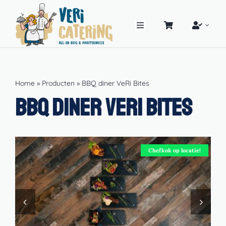
Ga
naar
inhoud
Toggle
Navigatie
Home
TIP!
BBQ Pakketten
Home
»
Producten
»
BBQ diner VeRi Bites
BBQ diner VeRi Bites
Buffetten
PartyService
Chefkok op locatie!
PartyVerhuur
Hoe werkt ‘t